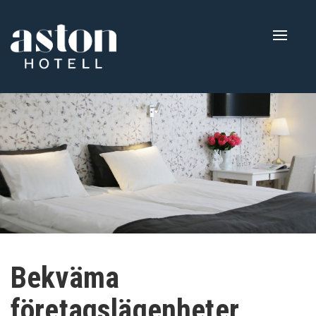
Naviga
av/på
Bekväma
företagslägenheter